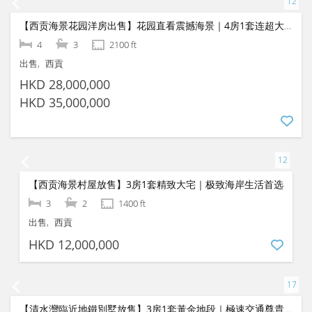
HKD 23,800,000
【银线湾一线全海景别墅】4房2套奢华豪宅｜无遮挡震撼海景放盘
4
3
2918 ft
出租
清水湾
HKD 75,000
【西贡海景花园洋房出售】花园直看震撼海景｜4房1套连超大独立草坪、尊享翠绿环抱极高私隐
4
3
2100 ft
出售
西貢
HKD 28,000,000
HKD 35,000,000