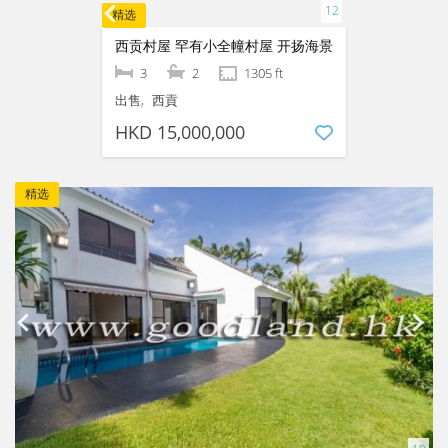
3
2
1311 ft
出售
1163 ft
清水湾
HKD 12,500,000
查看全部 »
精选物业
精选
西贡村屋 罕有小全幢村屋 开扬海景
3
2
1305 ft
出售
西貢
HKD 15,000,000