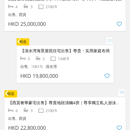
精选
【清水湾现代家庭村屋出售】舒适花园・宽敞布局・清幽便利
4
4
2100 ft
出售
清水湾
HKD 22,000,000
精选
西貢極高私隱獨立屋 | 2100呎豪裝4房、珍罕大草坪直面全海景
4
3
2100 ft
出售
西貢
HKD 25,000,000
精选
【清水湾海景屋苑住宅出售】尊贵・实用家庭布局