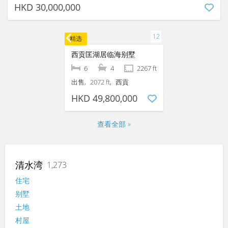
【清水湾高楼底屋苑住宅出售】交通便利・高楼底
5
4
5003 ft
出售
3126 ft
清水湾
HKD 49,880,000
精选
【西贡极缺最热门村屋出售】尊享超大草坪花园｜屋苑泳池清幽4房1套
4
3
2100 ft
出售
西貢
HKD 30,000,000
精选
西贡匡湖居临海别墅
6
4
2267 ft
出售
2072 ft
西貢