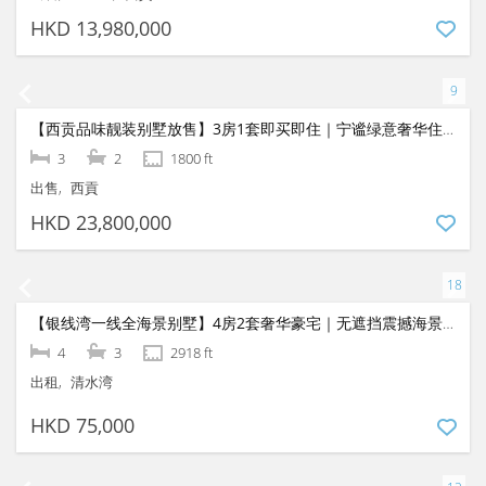
Clear Water Bay Garden House For Sale
3
2
1680 ft
出售
1250 ft
清水湾
HKD 18,500,000
【西贡排屋边位花园别墅放售】现代时尚靓装｜开扬景致屋苑泳池近交通
2
2
2003 ft
出售
1363 ft
西貢
HKD 13,980,000
【西贡品味靓装别墅放售】3房1套即买即住｜宁谧绿意奢华住宅
3
2
1800 ft
出售
西貢