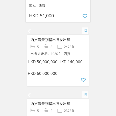
【西贡清幽村屋出租】清幽环境・即租即住
4
3
1950 ft
出租
西貢
HKD 48,000
【西贡开揚景觀村屋出租】环境舒适
4
4
1950 ft
出租
西貢
HKD 51,000
西贡海景别墅出售及出租
5
5
2475 ft