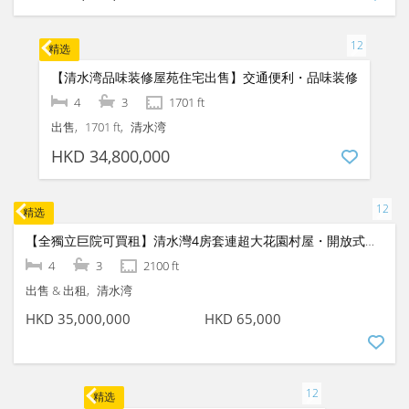
3
2
1348 ft
出售
1083 ft
清水湾
HKD 19,800,000
精选
【西貢奢華豪宅出售】尊貴地段清幽4房｜尊享獨立私人游泳池與名師品味裝修
4
3
2100 ft
出售
西貢
HKD 22,800,000
精选
【清水湾品味装修屋苑住宅出售】交通便利・品味装修
4
3
1701 ft
出售
1701 ft
清水湾
HKD 34,800,000