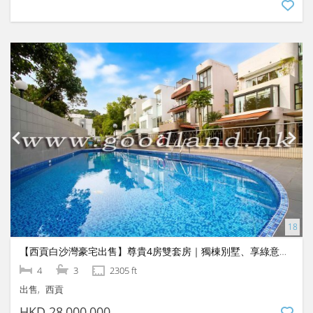
【西貢白沙灣豪宅出售】尊貴4房雙套房｜獨棟別墅、享綠意山景與屋苑泳池
4
3
2305 ft
出售
西貢
HKD 28,000,000