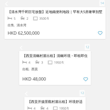
【西贡开揚景觀村屋出售出租】花园・低密度清幽
3
3
1400 ft
出售
西貢
HKD 9,800,000
HKD 10,000,000
【清水灣千呎巨宅放盤】近地鐵便利地段｜罕有大5房奢華別墅
5
2
3500 ft
出售
清水湾
HKD 62,500,000