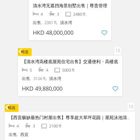
精选
【全獨立巨院可買租】清水灣4房套連超大花園村屋・開放式廚房保養佳
4
3
2100 ft
出售 & 出租
清水湾
HKD 35,000,000
HKD 65,000
精选
清水湾无遮挡海景别墅出售｜尊贵管理
4
3
2480 ft
出售
2301 ft
清水湾
HKD 48,000,000
精选